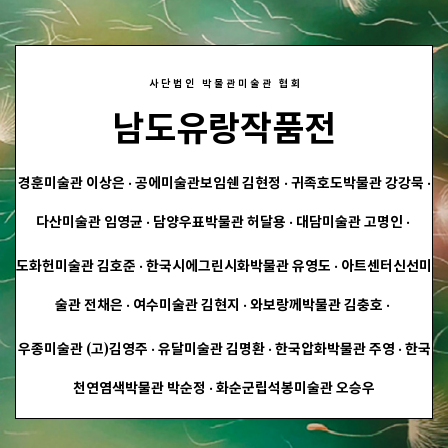
사단법인 박물관미술관 협회
남도유랑작품전
경훈미술관 이상은 · 공에미술관보임쉔 김현정 · 귀족호도박물관 강강묵 ·
다산미술관 임영균 · 담양우표박물관 허달용 · 대담미술관 고명인 ·
도화헌미술관 김호준 · 한국시에그린시화박물관 유영도 · 아트센터신선미
술관 전채은 · 여수미술관 김현지 · 와보랑께박물관 김충호 ·
우종미술관 (고)김영주 · 유달미술관 김명환 · 한국압화박물관 주영 · 한국
천연염색박물관 박순정 · 화순군립석봉미술관 오승우