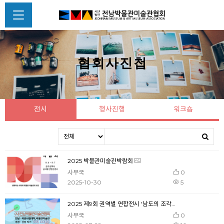
협회사진첩
전시
행사진행
워크숍
2025 박물관미술관박람회
사무국
0
2025-10-30
5
2025 제9회 권역별 연합전시 '남도의 조각들'
사무국
0